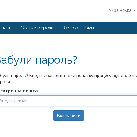
Українська
знань
Статус мережі
Зв'язок з нами
Забули пароль?
були пароль? Введіть ваш email для початку процесу відновленн
роля.
лектронна пошта
Відправити