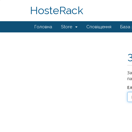
HosteRack
Головна
Store
Сповіщення
База 
За
па
Е