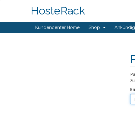
HosteRack
Kundencenter Home
Shop
Ankündi
Pa
zu
Em