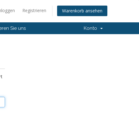
nloggen
Registrieren
Warenkorb ansehen
eren Sie uns
Konto
rt